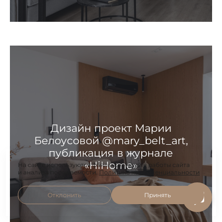
Дизайн проект Марии
Белоусовой @mary_belt_art,
публикация в журнале
«HiHome»
На сайте используются файлы cookie для работы сайта
и анализа посещаемости.
Политика конфиденциальности
Отклонить
Принять