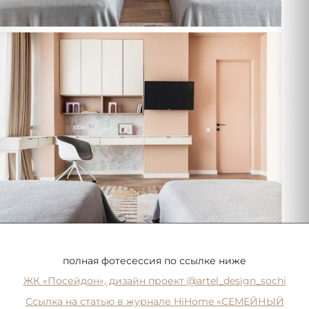
полная фотесессия по ссылке ниже
ЖК «Посейдон», дизайн проект @artel_design_sochi
Ссылка на статью в журнале HiHome «СЕМЕЙНЫЙ