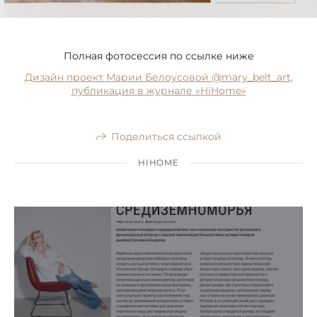
Полная фотосессия по ссылке ниже
Дизайн проект Марии Белоусовой @mary_belt_art,
публикация в журнале «HiHome»
Поделиться ссылкой
HIHOME