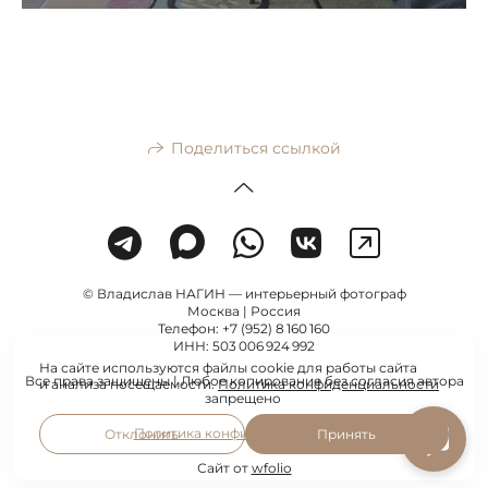
Поделиться ссылкой
© Владислав НАГИН — интерьерный фотограф
Москва | Россия
Телефон: +7 (952) 8 160 160
ИНН: 503 006 924 992
На сайте используются файлы cookie для работы сайта
Все права защищены | Любое копирование без согласия автора
и анализа посещаемости.
Политика конфиденциальности
запрещено
Политика конфиденциальности
Отклонить
Принять
Сайт от
wfolio